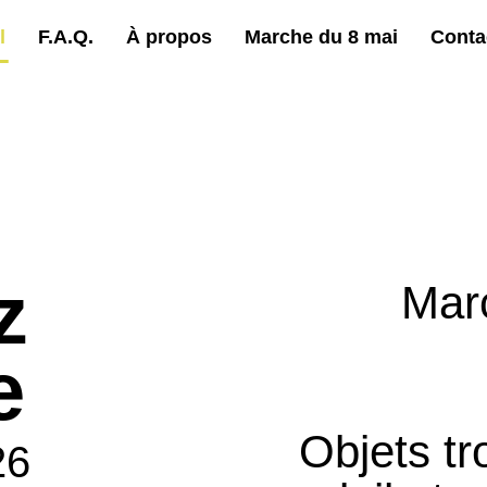
l
F.A.Q.
À propos
Marche du 8 mai
Conta
z
Mar
e
Objets tr
26