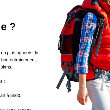
e ?
u plus aguerris, la
n bon entrainement,
63kms.
s :
art à 5h00.