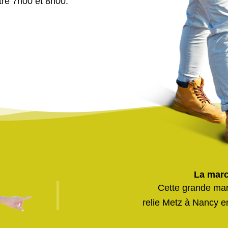
tre 7h00 et 8h00
.
La marc
Cette grande mar
relie Metz à Nancy e