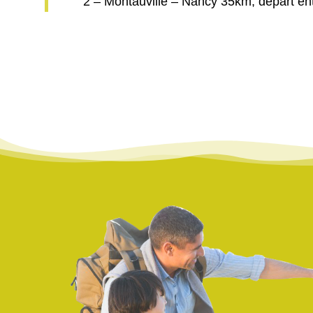
2 – Montauville – Nancy 35km, départ en