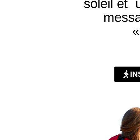
soleil et
messa
«
IN