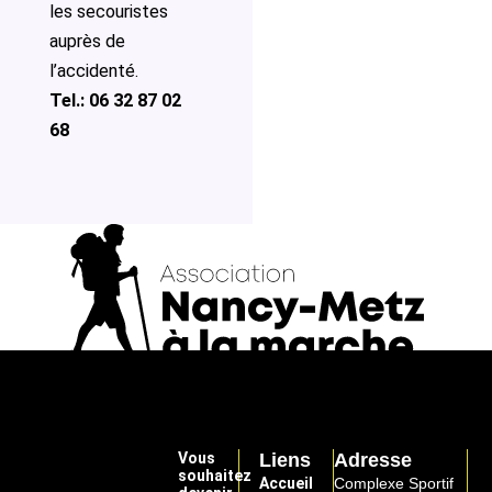
les secouristes
auprès de
l’accidenté.
Tel.: 06 32 87 02
68
Vous
Liens
Adresse
souhaitez
Accueil
Complexe Sportif