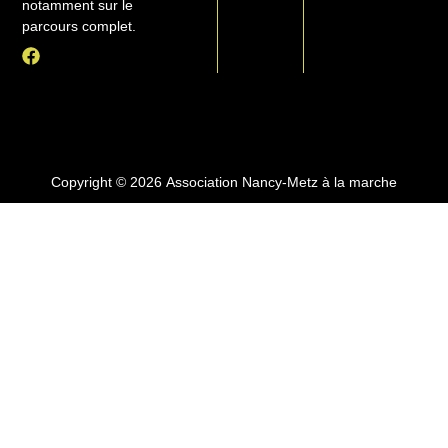
notamment sur le
parcours complet.
F
a
c
e
b
o
o
k
Copyright © 2026 Association Nancy-Metz à la marche