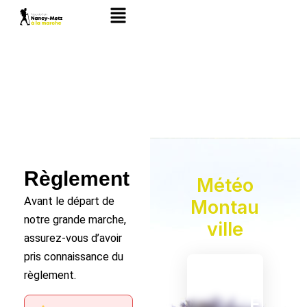
Aller
Main
au
Menu
contenu
Règlement
Météo
Avant le départ de
Montau
notre grande marche,
Ville
assurez-vous d’avoir
pris connaissance du
Montauvill
règlement.
, FR