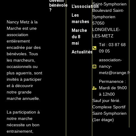
devenir
Saint-Symphorien
bénévole
L'association
?
Boulevard Saint-
Les
Symphorien
marches
Nancy Metz à la
57050
Marche est une
LONGEVILLE-
Marche
association
LES-METZ
du 8
entièrement
mai
Tél : 03 87 68
encadrée par des
09 05
Actualités
bénévoles. Tous
association-
les marcheurs,
nancy-
occasionnels ou
metz@orange.fr
plus aguerris, sont
invités à participer
Permanence :
et à découvrir
Mardi de 9h00
notre grande
à 12h00
marche annuelle.
Sauf jour férié.
Complexe Sportif
La participation à
Saint-Symphorien
notre marche
(1er étage)
nécessite un bon
entrainement,