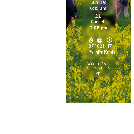
Sunrise:
6:15 am
Sunset:
9:08 pm
37
1021
17
%
hPa
Km/h
Weather from
OpenWeatherM
ap