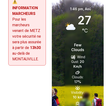
INFORMATION
1:46 pm,
Août 6, 202
MARCHEURS
27
Pour les
marcheurs
°C
venant de METZ
votre sécurité ne
sera plus assurée
Few
à partir de
13h30
Clouds
au-delà de
Wind
MONTAUVILLE.
Gust:
20
Km/h
Clouds:
17%
Visibility:
10 km