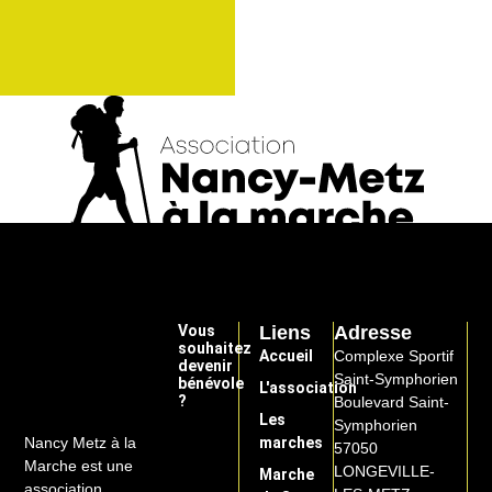
a
t
i
v
e
:
Vous
Liens
Adresse
souhaitez
Accueil
Complexe Sportif
devenir
Saint-Symphorien
bénévole
L'association
?
Boulevard Saint-
Les
Symphorien
marches
Nancy Metz à la
57050
Marche est une
LONGEVILLE-
Marche
association