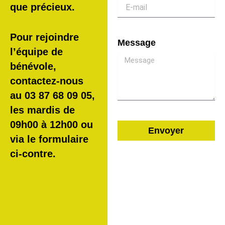
que précieux.
Pour rejoindre
Message
l’équipe de
bénévole,
contactez-nous
au 03 87 68 09 05,
les mardis de
09h00 à 12h00 ou
Envoyer
via le formulaire
A
ci-contre.
l
t
e
r
n